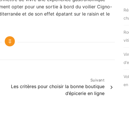
ment opter pour une sortie à bord du voilier Cigno-
Ré
terranée et de son effet épatant sur le raisin et le
ch
Ro
vit
Vin
d’
Vo
Suivant
en
Les critères pour choisir la bonne boutique
d’épicerie en ligne