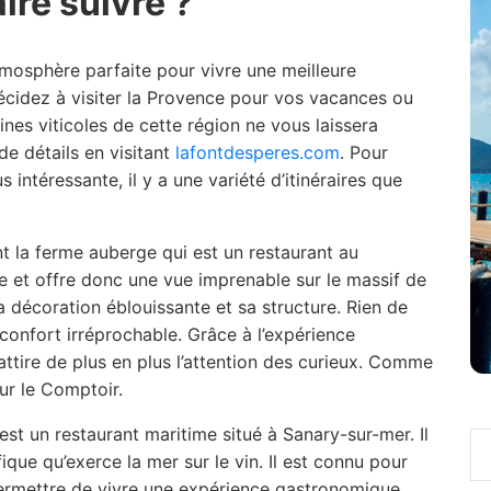
aire suivre ?
tmosphère parfaite pour vivre une meilleure
écidez à visiter la Provence pour vos vacances ou
es viticoles de cette région ne vous laissera
e détails en visitant
lafontdesperes.com
. Pour
intéressante, il y a une variété d’itinéraires que
t la ferme auberge qui est un restaurant au
e et offre donc une vue imprenable sur le massif de
a décoration éblouissante et sa structure. Rien de
confort irréprochable. Grâce à l’expérience
attire de plus en plus l’attention des curieux. Comme
ur le Comptoir.
’est un restaurant maritime situé à Sanary-sur-mer. Il
ique qu’exerce la mer sur le vin. Il est connu pour
permettre de vivre une expérience gastronomique