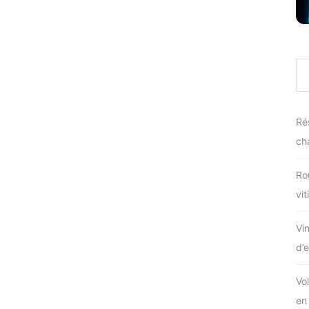
Ré
ch
Ro
vit
Vin
d’
Vo
en