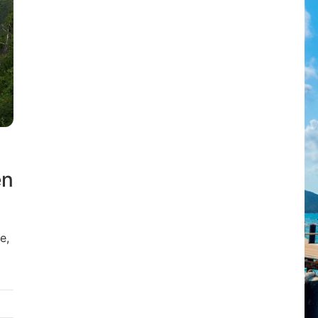
en
e,