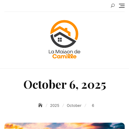
Skip
to
content
October 6, 2025
2025
October
6