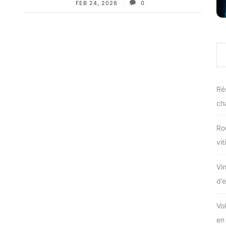
FEB 24, 2026
0
Ré
ch
Ro
vit
Vin
d’
Vo
en